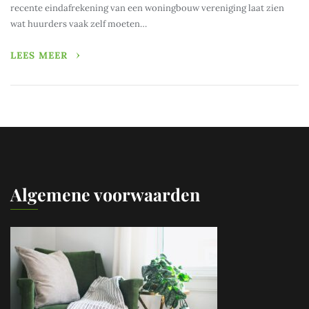
recente eindafrekening van een woningbouw vereniging laat zien
wat huurders vaak zelf moeten…
LEES MEER
Algemene voorwaarden