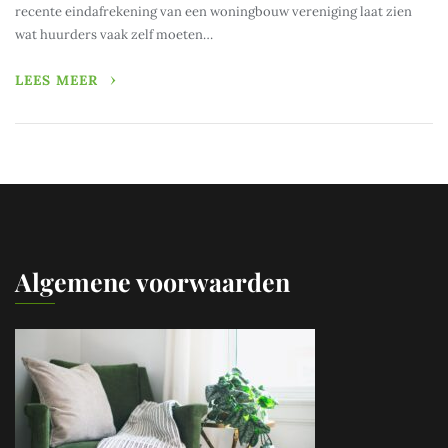
recente eindafrekening van een woningbouw vereniging laat zien
wat huurders vaak zelf moeten…
LEES MEER
Algemene voorwaarden